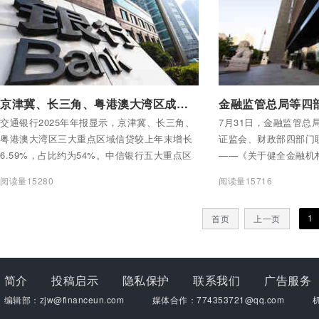
付费后查看全部内容
付费后查看全部内容
京津冀、长三角、粤港澳大湾区成各家银行必争之地
交通银行2025年年报显示，京津冀、长三角、
7月31日，金融监管总
粤港澳大湾区三大重点区域信贷较上年末增长
证监会、财政部四部门
6.59%，占比约为54%。中信银行五大重点区
——《关于健全金融机
域（含成渝及东北）人民币一般对公贷款余额
部分22条措施。
阅读量15280
阅读量15716
占比达72.21%。广发银行在京津冀、长三角、
大湾区新增信贷规模超千亿元。
1
首页
上一页
简介
投稿启示
隐私保护
联系我们
广告服务
编辑部：zjw@financeun.com
媒体合作：774353721@qq.com
机