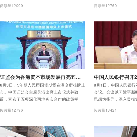
港、伦敦分行、香港分行——率先使用离岸人
分业治理到统一标尺，
阅读量12000
阅读量12760
民币国债作为抵押品存入LCH清算账户。同
——中国金融业的治理
时，中银香港协助多家代理清算客户完成存
入。
付费后查看全部内容
付费后查看全部内容
证监会为香港资本市场发展再亮五条政策
8月3日，5年期人民币国债期货在港交所挂牌上
8月1日，中国人民银行
市。中国证监会主席吴清出席上市仪式并致
会议。会议以习近平新
辞，宣布了五项深化两地务实合作的政策举
思想为指导，深入贯彻
措。
署，总结2026年以来
阅读量12796
阅读量13421
署下一阶段工作。中国
长潘功胜出席会议并讲
宣昌能、陆磊、陶玲、